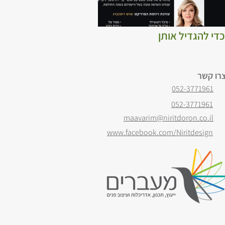
די להגדיל אותן
רו קשר
052-3771961
052-3771961
maavarim@niritdoron.co.il
www.facebook.com/Niritdesign